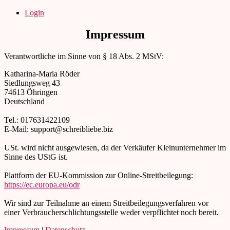
Direkt
Login
zum
Inhalt
Impressum
wechseln
Verantwortliche im Sinne von § 18 Abs. 2 MStV:
Katharina-Maria Röder
Siedlungsweg 43
74613 Öhringen
Deutschland
Tel.: 017631422109
E-Mail: support@schreibliebe.biz
USt. wird nicht ausgewiesen, da der Verkäufer Kleinunternehmer im
Sinne des UStG ist.
Plattform der EU-Kommission zur Online-Streitbeilegung:
https://ec.europa.eu/odr
Wir sind zur Teilnahme an einem Streitbeilegungsverfahren vor
einer Verbraucherschlichtungsstelle weder verpflichtet noch bereit.
Impressum
|
Datenschutz