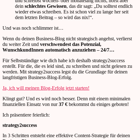
und schreibst wochen- oder monatelang nichts, hörst aber
dein
schlechtes Gewissen
, das dir sagt:
„
Du solltest endlich
wieder etwas schreiben. Es ist schon viel zu lange her seit
dem letzten Beitrag
–
so wird das
nix
!
“
.
Und was noch schlimmer ist
…
Wenn du deinen Business-Blog nicht strategisch angehst,
verlierst
du weite
r Zeit und
verschwendest das Potenzial,
WunschkundInnen automatisch anzuziehen –
24/7
…
Für Selbstständige wie dich habe ich deshalb strategy2success
erstellt. Für die, die es leid sind, zu schreiben und nicht gelesen zu
werden. Mit strategy2success legst du die Grundlage für deinen
langfristigen Business-Blog-Erfolg.
Ja, ich will meinen Blog-Erfolg jetzt starten!
Klingt gut? Und es wird noch besser. Denn mit einem minimalen
finanziellen Einsatz von nur
37 €
bekommst du einiges geboten!
Ich präsentiere feierlich:
strategy2success
In 3 Schritten entsteht eine effektive Content-Strategie für deinen