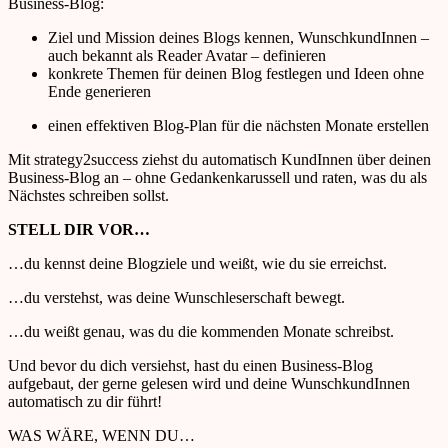
Business-Blog:
Ziel und Mission deines Blogs kennen, WunschkundInnen
–
auch bekannt als Reader Avatar
– definieren
konkrete
Themen für deinen Blog festlegen und Ideen ohne
Ende generieren
einen effektiven Blog-Plan für die nächsten Monate erstellen
Mit
strategy
2
success
ziehst du automatisch KundInnen über deinen
Business-Blog an
–
ohne Gedankenkarussell und raten, was du als
Nächstes
schreiben sollst.
STELL DIR VOR
…
…
du kennst deine
Blogziele
und weißt, wie du sie erreichst.
…d
u verstehst, was deine Wunschleserschaft bewegt.
…du
weißt genau, was du die kommenden Monate schreibst.
Und bevor du dich versiehst, hast du
einen Business-Blog
aufgebaut, der gerne gelesen wird und deine WunschkundInnen
automatisch zu dir führt!
WAS WÄRE, WENN DU
…