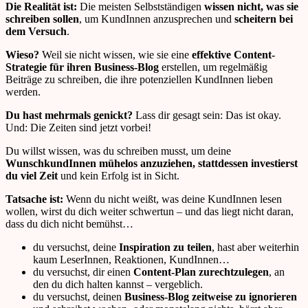
Die Realität ist:
Die meisten Selbstständigen
wissen nicht, was sie
schreiben sollen
, um KundInnen anzusprechen und
scheitern bei
dem Versuch
.
Wieso?
Weil sie nicht wissen, wie sie eine
effektive Content-
Strategie für ihren Business-Blog
erstellen, um regelmäßig
Beiträge zu schreiben, die ihre potenziellen KundInnen lieben
werden.
Du hast mehrmals genickt?
Lass dir gesagt sein: Das ist okay.
Und: Die Zeiten sind jetzt vorbei!
Du willst wissen, was du schreiben musst, um deine
WunschkundInnen mühelos anzuziehen, stattdessen investierst
du viel Zeit
und kein Erfolg ist in Sicht.
Tatsache ist:
Wenn du nicht weißt, was deine KundInnen lesen
wollen, wirst du dich weiter
schwertun
–
und das liegt nicht daran,
dass du dich nicht bemühst
…
du versuchst, deine
Inspiration zu teilen
, hast aber weiterhin
kaum LeserInnen, Reaktionen, KundInnen
…
du versuchst, dir einen
Content-Plan zurechtzulegen
, an
den du dich halten kannst
–
vergeblich.
du versuchst, deinen
Business-Blog zeitweise zu ignorieren