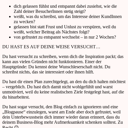
dich gelassen fühlst und entspannt dabei zusiehst, wie die
Zahl deiner BesucherInnen stetig steigt?
weißt, was du schreibst, um das Interesse deiner KundInnen
zu wecken?
gelassen bist statt Frust und Unlust zu verspüren, weil du
weißt, welcher Beitrag als Nächstes folgt?
von gefrustet zu entspannt wechselst – in nur
2 Wochen?
DU HAST ES AUF DEINE WEISE VERSUCHT…
Du hast versucht zu schreiben, wenn dich die Inspiration packt; das
kann aus vielen Gründen nicht funktionieren. Einer der
Hauptgründe: Du kennst deine Wunschleserschaft nicht. Du
schreibst nichts, das sie interessiert oder ihnen hilft.
Du hast dir einen Plan zurechtgelegt, an den du dich halten möchtest
– vergeblich. Du hast dich damit nicht wohlgefühlt und warst
unmotiviert, weil du keine realistischen Ziele festgelegt hast, auf die
du hinarbeitest.
Du hast sogar versucht, den Blog einfach zu ignorieren und eine
„Blogpause“ einzulegen, warst am Ende aber doch gefrustet, weil
dein Unterbewusstsein dich immer wieder daran erinnert, dass du
deinem Business-Blog mehr Aufmerksamkeit schenken solltest. Zu
Recht 😉