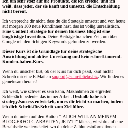
Ich bin sehr stolz auf die Produkte, die ich erstelle, und ich
weiß, dass jeder, der sie kauft und umsetzt, die Entscheidung
nicht bereut.
Ich verspreche dir nicht, dass du die Strategie umsetzt und von heute
auf morgen 100 neue KundInnen hast, das ist völlig unrealistisch.
Eine Content-Strategie für deinen Business-Blog ist eine
langfristige Investition.
Deine Beiträge brauchen Zeit, um über
Google mit den richtigen Keywords gefunden zu werden.
Dieser Kurs ist die Grundlage für deine strategische
Ausrichtung und aktive Umsetzung und kein schnell-tausend-
Kunden-haben-Kurs.
Wenn du unsicher bist, ob der Kurs für dich passt, kauf nicht!
Schreib mir eine E-Mail an
support@schreibliebe.biz
. Wir finden es
gemeinsam heraus!
Ich weiß, wie schwer es sein kann, Maßnahmen zu ergreifen.
Schließlich bedeutet das immer Arbeit.
Deshalb habe ich
strategy2success entwickelt, um es dir leicht zu machen, indem
ich dich Schritt-für-Schritt zum Ziel führe.
Wenn du unten auf den Button “
JA! ICH WILL AN MEINEM
BLOG-ERFOLG ARBEITEN, JETZT!
” klickst, wirst du auf eine
Bezahlseite weitergeleitet, wo du deine Zahlungsinformationen